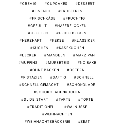
CREMIG
CUPCAKES
DESSERT
EINFACH
ERDBEEREN
FRISCHKÄSE
FRUCHTIG
GEFÜLLT
HAFERFLOCKEN
HEFETEIG
HEIDELBEEREN
HERZHAFT
KEKSE
KLASSIKER
KUCHEN
KÄSEKUCHEN
LECKER
MANDELN
MARZIPAN
MUFFINS
MÜRBETEIG
NO BAKE
OHNE BACKEN
OSTERN
PISTAZIEN
SAFTIG
SCHNELL
SCHNELL GEMACHT
SCHOKOLADE
SCHOKOLADENKUCHEN
SLIDE_START
TARTE
TORTE
TRADITIONELL
WALNÜSSE
WEIHNACHTEN
WEIHNACHTSBÄCKEREI
ZIMT