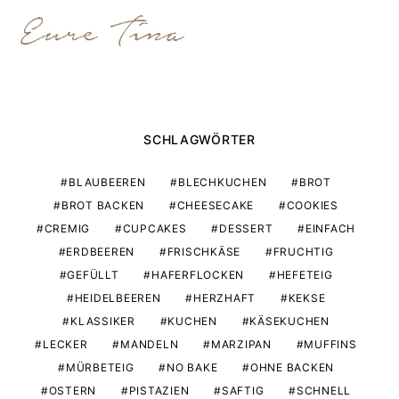
SCHLAGWÖRTER
BLAUBEEREN
BLECHKUCHEN
BROT
BROT BACKEN
CHEESECAKE
COOKIES
CREMIG
CUPCAKES
DESSERT
EINFACH
ERDBEEREN
FRISCHKÄSE
FRUCHTIG
GEFÜLLT
HAFERFLOCKEN
HEFETEIG
HEIDELBEEREN
HERZHAFT
KEKSE
KLASSIKER
KUCHEN
KÄSEKUCHEN
LECKER
MANDELN
MARZIPAN
MUFFINS
MÜRBETEIG
NO BAKE
OHNE BACKEN
OSTERN
PISTAZIEN
SAFTIG
SCHNELL