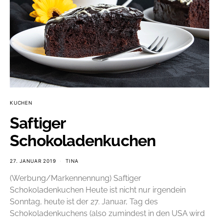
KUCHEN
Saftiger
Schokoladenkuchen
27. JANUAR 2019
TINA
(Werbung/Markennennung) Saftiger
Schokoladenkuchen Heute ist nicht nur irgendein
Sonntag, heute ist der 27. Januar, Tag des
Schokoladenkuchens (also zumindest in den USA wird