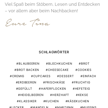
Viel Spaß beim Stöbern, Lesen und Entdecken
– vor allem aber beim Nachbacken!
SCHLAGWÖRTER
BLAUBEEREN
BLECHKUCHEN
BROT
BROT BACKEN
CHEESECAKE
COOKIES
CREMIG
CUPCAKES
DESSERT
EINFACH
ERDBEEREN
FRISCHKÄSE
FRUCHTIG
GEFÜLLT
HAFERFLOCKEN
HEFETEIG
HEIDELBEEREN
HERZHAFT
KEKSE
KLASSIKER
KUCHEN
KÄSEKUCHEN
LECKER
MANDELN
MARZIPAN
MUFFINS