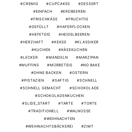
CREMIG
CUPCAKES
DESSERT
EINFACH
ERDBEEREN
FRISCHKÄSE
FRUCHTIG
GEFÜLLT
HAFERFLOCKEN
HEFETEIG
HEIDELBEEREN
HERZHAFT
KEKSE
KLASSIKER
KUCHEN
KÄSEKUCHEN
LECKER
MANDELN
MARZIPAN
MUFFINS
MÜRBETEIG
NO BAKE
OHNE BACKEN
OSTERN
PISTAZIEN
SAFTIG
SCHNELL
SCHNELL GEMACHT
SCHOKOLADE
SCHOKOLADENKUCHEN
SLIDE_START
TARTE
TORTE
TRADITIONELL
WALNÜSSE
WEIHNACHTEN
WEIHNACHTSBÄCKEREI
ZIMT