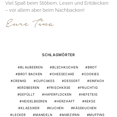
Viel Spaß beim Stöbern, Lesen und Entdecken
– vor allem aber beim Nachbacken!
SCHLAGWÖRTER
BLAUBEEREN
BLECHKUCHEN
BROT
BROT BACKEN
CHEESECAKE
COOKIES
CREMIG
CUPCAKES
DESSERT
EINFACH
ERDBEEREN
FRISCHKÄSE
FRUCHTIG
GEFÜLLT
HAFERFLOCKEN
HEFETEIG
HEIDELBEEREN
HERZHAFT
KEKSE
KLASSIKER
KUCHEN
KÄSEKUCHEN
LECKER
MANDELN
MARZIPAN
MUFFINS