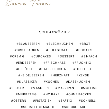
SCHLAGWÖRTER
BLAUBEEREN
BLECHKUCHEN
BROT
BROT BACKEN
CHEESECAKE
COOKIES
CREMIG
CUPCAKES
DESSERT
EINFACH
ERDBEEREN
FRISCHKÄSE
FRUCHTIG
GEFÜLLT
HAFERFLOCKEN
HEFETEIG
HEIDELBEEREN
HERZHAFT
KEKSE
KLASSIKER
KUCHEN
KÄSEKUCHEN
LECKER
MANDELN
MARZIPAN
MUFFINS
MÜRBETEIG
NO BAKE
OHNE BACKEN
OSTERN
PISTAZIEN
SAFTIG
SCHNELL
SCHNELL GEMACHT
SCHOKOLADE