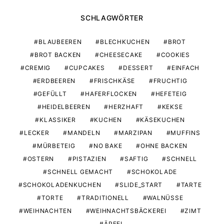
SCHLAGWÖRTER
BLAUBEEREN
BLECHKUCHEN
BROT
BROT BACKEN
CHEESECAKE
COOKIES
CREMIG
CUPCAKES
DESSERT
EINFACH
ERDBEEREN
FRISCHKÄSE
FRUCHTIG
GEFÜLLT
HAFERFLOCKEN
HEFETEIG
HEIDELBEEREN
HERZHAFT
KEKSE
KLASSIKER
KUCHEN
KÄSEKUCHEN
LECKER
MANDELN
MARZIPAN
MUFFINS
MÜRBETEIG
NO BAKE
OHNE BACKEN
OSTERN
PISTAZIEN
SAFTIG
SCHNELL
SCHNELL GEMACHT
SCHOKOLADE
SCHOKOLADENKUCHEN
SLIDE_START
TARTE
TORTE
TRADITIONELL
WALNÜSSE
WEIHNACHTEN
WEIHNACHTSBÄCKEREI
ZIMT
ÄPFEL