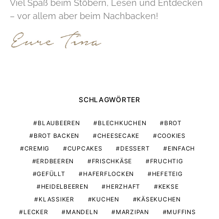
Viel Spaß beim Stöbern, Lesen und Entdecken
– vor allem aber beim Nachbacken!
SCHLAGWÖRTER
BLAUBEEREN
BLECHKUCHEN
BROT
BROT BACKEN
CHEESECAKE
COOKIES
CREMIG
CUPCAKES
DESSERT
EINFACH
ERDBEEREN
FRISCHKÄSE
FRUCHTIG
GEFÜLLT
HAFERFLOCKEN
HEFETEIG
HEIDELBEEREN
HERZHAFT
KEKSE
KLASSIKER
KUCHEN
KÄSEKUCHEN
LECKER
MANDELN
MARZIPAN
MUFFINS