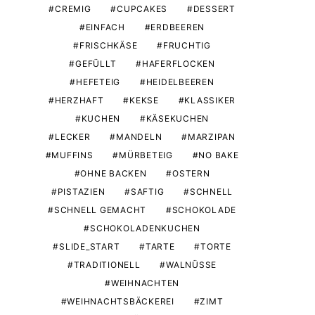
CREMIG
CUPCAKES
DESSERT
EINFACH
ERDBEEREN
FRISCHKÄSE
FRUCHTIG
GEFÜLLT
HAFERFLOCKEN
HEFETEIG
HEIDELBEEREN
HERZHAFT
KEKSE
KLASSIKER
KUCHEN
KÄSEKUCHEN
LECKER
MANDELN
MARZIPAN
MUFFINS
MÜRBETEIG
NO BAKE
OHNE BACKEN
OSTERN
PISTAZIEN
SAFTIG
SCHNELL
SCHNELL GEMACHT
SCHOKOLADE
SCHOKOLADENKUCHEN
SLIDE_START
TARTE
TORTE
TRADITIONELL
WALNÜSSE
WEIHNACHTEN
WEIHNACHTSBÄCKEREI
ZIMT