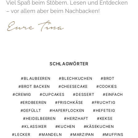
Viel Spaß beim Stöbern, Lesen und Entdecken
– vor allem aber beim Nachbacken!
SCHLAGWÖRTER
BLAUBEEREN
BLECHKUCHEN
BROT
BROT BACKEN
CHEESECAKE
COOKIES
CREMIG
CUPCAKES
DESSERT
EINFACH
ERDBEEREN
FRISCHKÄSE
FRUCHTIG
GEFÜLLT
HAFERFLOCKEN
HEFETEIG
HEIDELBEEREN
HERZHAFT
KEKSE
KLASSIKER
KUCHEN
KÄSEKUCHEN
LECKER
MANDELN
MARZIPAN
MUFFINS