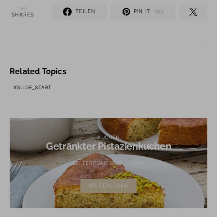
19K
TEILEN
PIN IT
19K
SHARES
Related Topics
SLIDE_START
KUCHEN
Getränkter Pistazienkuchen
26. FEBRUAR 2022
TINA
WEITERLESEN