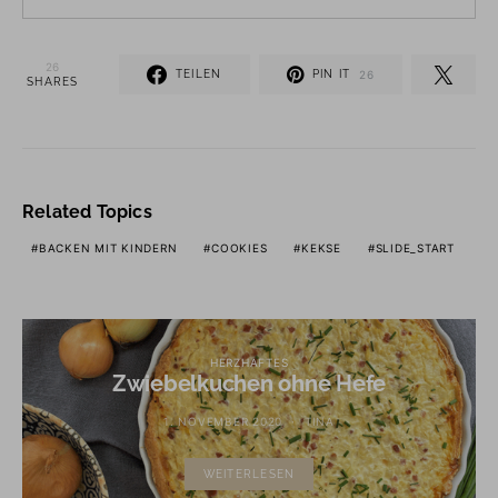
26
TEILEN
PIN IT
26
SHARES
Related Topics
BACKEN MIT KINDERN
COOKIES
KEKSE
SLIDE_START
HERZHAFTES
Zwiebelkuchen ohne Hefe
1. NOVEMBER 2020
TINA
WEITERLESEN