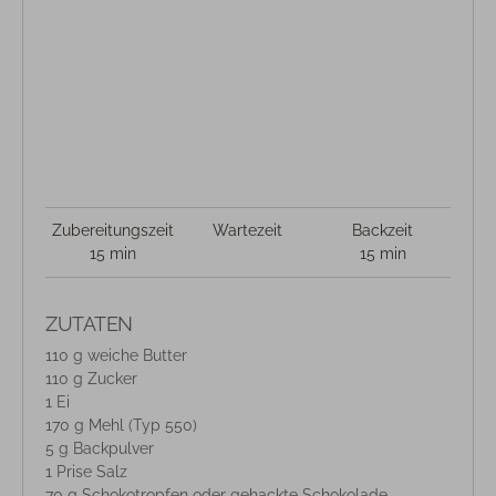
Zubereitungszeit
Wartezeit
Backzeit
15 min
15 min
ZUTATEN
110 g weiche Butter
110 g Zucker
1 Ei
170 g Mehl (Typ 550)
5 g Backpulver
1 Prise Salz
70 g Schokotropfen oder gehackte Schokolade