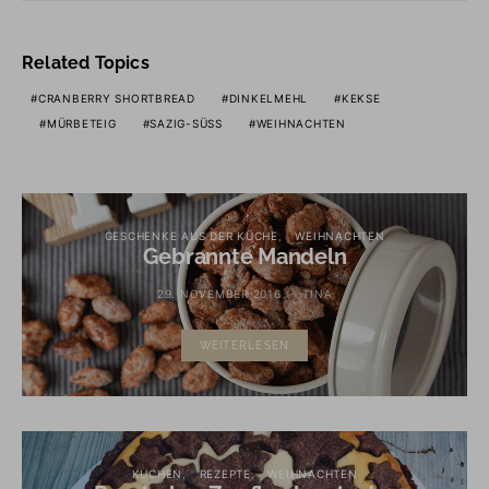
Related Topics
CRANBERRY SHORTBREAD
DINKELMEHL
KEKSE
MÜRBETEIG
SAZIG-SÜSS
WEIHNACHTEN
GESCHENKE AUS DER KÜCHE
WEIHNACHTEN
Gebrannte Mandeln
29. NOVEMBER 2016
TINA
WEITERLESEN
KUCHEN
REZEPTE
WEIHNACHTEN