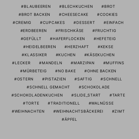
BLAUBEEREN
BLECHKUCHEN
BROT
BROT BACKEN
CHEESECAKE
COOKIES
CREMIG
CUPCAKES
DESSERT
EINFACH
ERDBEEREN
FRISCHKÄSE
FRUCHTIG
GEFÜLLT
HAFERFLOCKEN
HEFETEIG
HEIDELBEEREN
HERZHAFT
KEKSE
KLASSIKER
KUCHEN
KÄSEKUCHEN
LECKER
MANDELN
MARZIPAN
MUFFINS
MÜRBETEIG
NO BAKE
OHNE BACKEN
OSTERN
PISTAZIEN
SAFTIG
SCHNELL
SCHNELL GEMACHT
SCHOKOLADE
SCHOKOLADENKUCHEN
SLIDE_START
TARTE
TORTE
TRADITIONELL
WALNÜSSE
WEIHNACHTEN
WEIHNACHTSBÄCKEREI
ZIMT
ÄPFEL