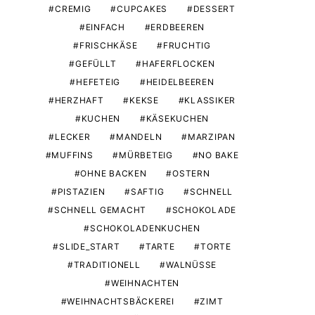
CREMIG
CUPCAKES
DESSERT
EINFACH
ERDBEEREN
FRISCHKÄSE
FRUCHTIG
GEFÜLLT
HAFERFLOCKEN
HEFETEIG
HEIDELBEEREN
HERZHAFT
KEKSE
KLASSIKER
KUCHEN
KÄSEKUCHEN
LECKER
MANDELN
MARZIPAN
MUFFINS
MÜRBETEIG
NO BAKE
OHNE BACKEN
OSTERN
PISTAZIEN
SAFTIG
SCHNELL
SCHNELL GEMACHT
SCHOKOLADE
SCHOKOLADENKUCHEN
SLIDE_START
TARTE
TORTE
TRADITIONELL
WALNÜSSE
WEIHNACHTEN
WEIHNACHTSBÄCKEREI
ZIMT