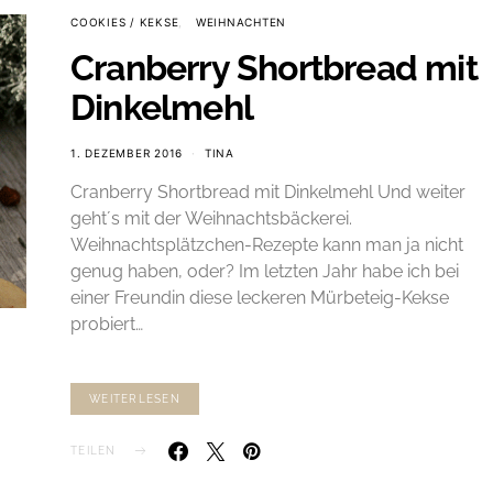
COOKIES / KEKSE
WEIHNACHTEN
Cranberry Shortbread mit
Dinkelmehl
1. DEZEMBER 2016
TINA
Cranberry Shortbread mit Dinkelmehl Und weiter
geht´s mit der Weihnachtsbäckerei.
Weihnachtsplätzchen-Rezepte kann man ja nicht
genug haben, oder? Im letzten Jahr habe ich bei
einer Freundin diese leckeren Mürbeteig-Kekse
probiert…
WEITERLESEN
TEILEN