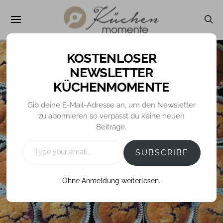
NEWSLETTER
KÜCHENMOMENTE
Gib deine E-Mail-Adresse an, um den Newsletter
ALLGEMEIN
MUFFINS / CUPCAKES
REZEPTE
zu abonnieren so verpasst du keine neuen
Beiträge.
Blaubeer-Muffins
TYPE
YOUR
SUBSCRIBE
EMAIL…
27. JULI 2016
TINA
Ohne Anmeldung weiterlesen.