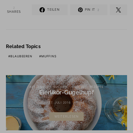
2
TEILEN
PIN IT
2
SHARES
Related Topics
BLAUBEEREN
MUFFINS
ALLGEMEIN
KUCHEN
OSTERN
REZEPTE
Eierlikör-Gugelhupf
27. JULI 2016
TINA
WEITERLESEN