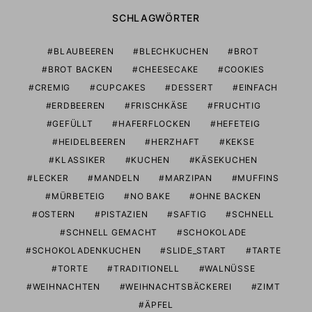
SCHLAGWÖRTER
BLAUBEEREN
BLECHKUCHEN
BROT
BROT BACKEN
CHEESECAKE
COOKIES
CREMIG
CUPCAKES
DESSERT
EINFACH
ERDBEEREN
FRISCHKÄSE
FRUCHTIG
GEFÜLLT
HAFERFLOCKEN
HEFETEIG
HEIDELBEEREN
HERZHAFT
KEKSE
KLASSIKER
KUCHEN
KÄSEKUCHEN
LECKER
MANDELN
MARZIPAN
MUFFINS
MÜRBETEIG
NO BAKE
OHNE BACKEN
OSTERN
PISTAZIEN
SAFTIG
SCHNELL
SCHNELL GEMACHT
SCHOKOLADE
SCHOKOLADENKUCHEN
SLIDE_START
TARTE
TORTE
TRADITIONELL
WALNÜSSE
WEIHNACHTEN
WEIHNACHTSBÄCKEREI
ZIMT
ÄPFEL