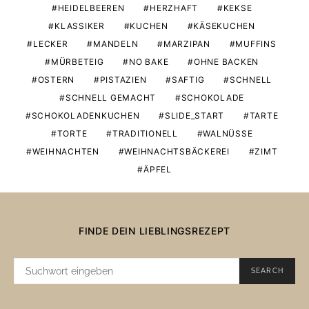
HEIDELBEEREN
HERZHAFT
KEKSE
KLASSIKER
KUCHEN
KÄSEKUCHEN
LECKER
MANDELN
MARZIPAN
MUFFINS
MÜRBETEIG
NO BAKE
OHNE BACKEN
OSTERN
PISTAZIEN
SAFTIG
SCHNELL
SCHNELL GEMACHT
SCHOKOLADE
SCHOKOLADENKUCHEN
SLIDE_START
TARTE
TORTE
TRADITIONELL
WALNÜSSE
WEIHNACHTEN
WEIHNACHTSBÄCKEREI
ZIMT
ÄPFEL
FINDE DEIN LIEBLINGSREZEPT
SUCHE
SEARCH
NACH: