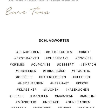
SCHLAGWÖRTER
BLAUBEEREN
BLECHKUCHEN
BROT
BROT BACKEN
CHEESECAKE
COOKIES
CREMIG
CUPCAKES
DESSERT
EINFACH
ERDBEEREN
FRISCHKÄSE
FRUCHTIG
GEFÜLLT
HAFERFLOCKEN
HEFETEIG
HEIDELBEEREN
HERZHAFT
KEKSE
KLASSIKER
KUCHEN
KÄSEKUCHEN
LECKER
MANDELN
MARZIPAN
MUFFINS
MÜRBETEIG
NO BAKE
OHNE BACKEN