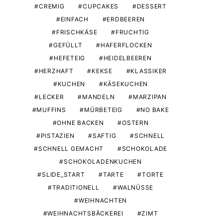
CREMIG
CUPCAKES
DESSERT
EINFACH
ERDBEEREN
FRISCHKÄSE
FRUCHTIG
GEFÜLLT
HAFERFLOCKEN
HEFETEIG
HEIDELBEEREN
HERZHAFT
KEKSE
KLASSIKER
KUCHEN
KÄSEKUCHEN
LECKER
MANDELN
MARZIPAN
MUFFINS
MÜRBETEIG
NO BAKE
OHNE BACKEN
OSTERN
PISTAZIEN
SAFTIG
SCHNELL
SCHNELL GEMACHT
SCHOKOLADE
SCHOKOLADENKUCHEN
SLIDE_START
TARTE
TORTE
TRADITIONELL
WALNÜSSE
WEIHNACHTEN
WEIHNACHTSBÄCKEREI
ZIMT