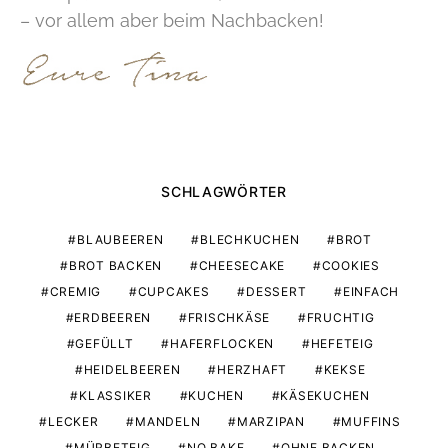
– vor allem aber beim Nachbacken!
SCHLAGWÖRTER
BLAUBEEREN
BLECHKUCHEN
BROT
BROT BACKEN
CHEESECAKE
COOKIES
CREMIG
CUPCAKES
DESSERT
EINFACH
ERDBEEREN
FRISCHKÄSE
FRUCHTIG
GEFÜLLT
HAFERFLOCKEN
HEFETEIG
HEIDELBEEREN
HERZHAFT
KEKSE
KLASSIKER
KUCHEN
KÄSEKUCHEN
LECKER
MANDELN
MARZIPAN
MUFFINS
MÜRBETEIG
NO BAKE
OHNE BACKEN