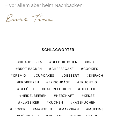
– vor allem aber beim Nachbacken!
SCHLAGWÖRTER
BLAUBEEREN
BLECHKUCHEN
BROT
BROT BACKEN
CHEESECAKE
COOKIES
CREMIG
CUPCAKES
DESSERT
EINFACH
ERDBEEREN
FRISCHKÄSE
FRUCHTIG
GEFÜLLT
HAFERFLOCKEN
HEFETEIG
HEIDELBEEREN
HERZHAFT
KEKSE
KLASSIKER
KUCHEN
KÄSEKUCHEN
LECKER
MANDELN
MARZIPAN
MUFFINS
MÜRBETEIG
NO BAKE
OHNE BACKEN