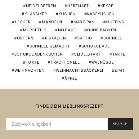
HEIDELBEEREN
HERZHAFT
KEKSE
KLASSIKER
KUCHEN
KÄSEKUCHEN
LECKER
MANDELN
MARZIPAN
MUFFINS
MÜRBETEIG
NO BAKE
OHNE BACKEN
OSTERN
PISTAZIEN
SAFTIG
SCHNELL
SCHNELL GEMACHT
SCHOKOLADE
SCHOKOLADENKUCHEN
SLIDE_START
TARTE
TORTE
TRADITIONELL
WALNÜSSE
WEIHNACHTEN
WEIHNACHTSBÄCKEREI
ZIMT
ÄPFEL
FINDE DEIN LIEBLINGSREZEPT
SUCHE
SEARCH
NACH: