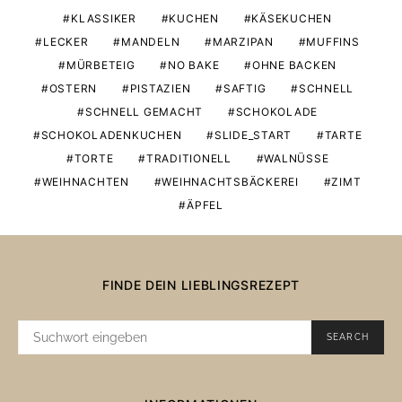
KLASSIKER
KUCHEN
KÄSEKUCHEN
LECKER
MANDELN
MARZIPAN
MUFFINS
MÜRBETEIG
NO BAKE
OHNE BACKEN
OSTERN
PISTAZIEN
SAFTIG
SCHNELL
SCHNELL GEMACHT
SCHOKOLADE
SCHOKOLADENKUCHEN
SLIDE_START
TARTE
TORTE
TRADITIONELL
WALNÜSSE
WEIHNACHTEN
WEIHNACHTSBÄCKEREI
ZIMT
ÄPFEL
FINDE DEIN LIEBLINGSREZEPT
SUCHE
SEARCH
NACH: