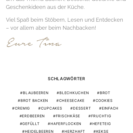
Geschenkideen aus der Küche.
Viel Spaß beim Stöbern, Lesen und Entdecken
– vor allem aber beim Nachbacken!
SCHLAGWÖRTER
BLAUBEEREN
BLECHKUCHEN
BROT
BROT BACKEN
CHEESECAKE
COOKIES
CREMIG
CUPCAKES
DESSERT
EINFACH
ERDBEEREN
FRISCHKÄSE
FRUCHTIG
GEFÜLLT
HAFERFLOCKEN
HEFETEIG
HEIDELBEEREN
HERZHAFT
KEKSE