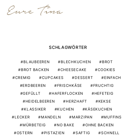
SCHLAGWÖRTER
BLAUBEEREN
BLECHKUCHEN
BROT
BROT BACKEN
CHEESECAKE
COOKIES
CREMIG
CUPCAKES
DESSERT
EINFACH
ERDBEEREN
FRISCHKÄSE
FRUCHTIG
GEFÜLLT
HAFERFLOCKEN
HEFETEIG
HEIDELBEEREN
HERZHAFT
KEKSE
KLASSIKER
KUCHEN
KÄSEKUCHEN
LECKER
MANDELN
MARZIPAN
MUFFINS
MÜRBETEIG
NO BAKE
OHNE BACKEN
OSTERN
PISTAZIEN
SAFTIG
SCHNELL