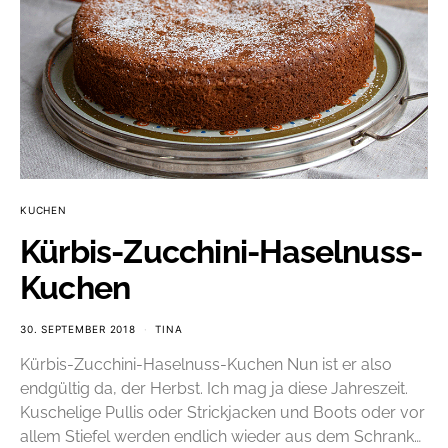
KUCHEN
Kürbis-Zucchini-Haselnuss-
Kuchen
30. SEPTEMBER 2018
TINA
Kürbis-Zucchini-Haselnuss-Kuchen Nun ist er also
endgültig da, der Herbst. Ich mag ja diese Jahreszeit.
Kuschelige Pullis oder Strickjacken und Boots oder vor
allem Stiefel werden endlich wieder aus dem Schrank…