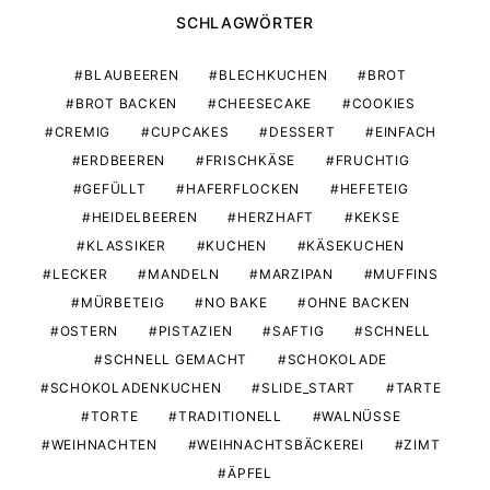
SCHLAGWÖRTER
BLAUBEEREN
BLECHKUCHEN
BROT
BROT BACKEN
CHEESECAKE
COOKIES
CREMIG
CUPCAKES
DESSERT
EINFACH
ERDBEEREN
FRISCHKÄSE
FRUCHTIG
GEFÜLLT
HAFERFLOCKEN
HEFETEIG
HEIDELBEEREN
HERZHAFT
KEKSE
KLASSIKER
KUCHEN
KÄSEKUCHEN
LECKER
MANDELN
MARZIPAN
MUFFINS
MÜRBETEIG
NO BAKE
OHNE BACKEN
OSTERN
PISTAZIEN
SAFTIG
SCHNELL
SCHNELL GEMACHT
SCHOKOLADE
SCHOKOLADENKUCHEN
SLIDE_START
TARTE
TORTE
TRADITIONELL
WALNÜSSE
WEIHNACHTEN
WEIHNACHTSBÄCKEREI
ZIMT
ÄPFEL