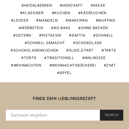
HEIDELBEEREN
HERZHAFT
KEKSE
KLASSIKER
KUCHEN
KÄSEKUCHEN
LECKER
MANDELN
MARZIPAN
MUFFINS
MÜRBETEIG
NO BAKE
OHNE BACKEN
OSTERN
PISTAZIEN
SAFTIG
SCHNELL
SCHNELL GEMACHT
SCHOKOLADE
SCHOKOLADENKUCHEN
SLIDE_START
TARTE
TORTE
TRADITIONELL
WALNÜSSE
WEIHNACHTEN
WEIHNACHTSBÄCKEREI
ZIMT
ÄPFEL
FINDE DEIN LIEBLINGSREZEPT
SUCHE
SEARCH
NACH: