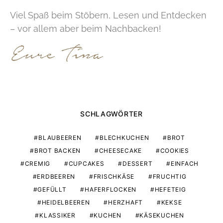
Viel Spaß beim Stöbern, Lesen und Entdecken
– vor allem aber beim Nachbacken!
SCHLAGWÖRTER
BLAUBEEREN
BLECHKUCHEN
BROT
BROT BACKEN
CHEESECAKE
COOKIES
CREMIG
CUPCAKES
DESSERT
EINFACH
ERDBEEREN
FRISCHKÄSE
FRUCHTIG
GEFÜLLT
HAFERFLOCKEN
HEFETEIG
HEIDELBEEREN
HERZHAFT
KEKSE
KLASSIKER
KUCHEN
KÄSEKUCHEN