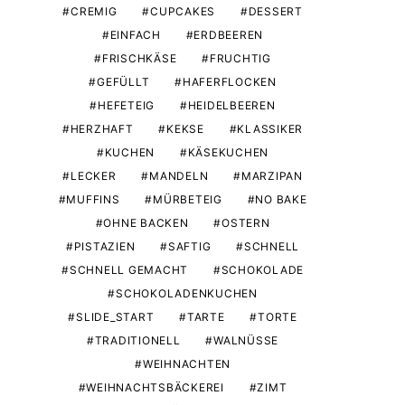
CREMIG
CUPCAKES
DESSERT
EINFACH
ERDBEEREN
FRISCHKÄSE
FRUCHTIG
GEFÜLLT
HAFERFLOCKEN
HEFETEIG
HEIDELBEEREN
HERZHAFT
KEKSE
KLASSIKER
KUCHEN
KÄSEKUCHEN
LECKER
MANDELN
MARZIPAN
MUFFINS
MÜRBETEIG
NO BAKE
OHNE BACKEN
OSTERN
PISTAZIEN
SAFTIG
SCHNELL
SCHNELL GEMACHT
SCHOKOLADE
SCHOKOLADENKUCHEN
SLIDE_START
TARTE
TORTE
TRADITIONELL
WALNÜSSE
WEIHNACHTEN
WEIHNACHTSBÄCKEREI
ZIMT