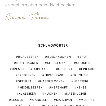
– vor allem aber beim Nachbacken!
SCHLAGWÖRTER
BLAUBEEREN
BLECHKUCHEN
BROT
BROT BACKEN
CHEESECAKE
COOKIES
CREMIG
CUPCAKES
DESSERT
EINFACH
ERDBEEREN
FRISCHKÄSE
FRUCHTIG
GEFÜLLT
HAFERFLOCKEN
HEFETEIG
HEIDELBEEREN
HERZHAFT
KEKSE
KLASSIKER
KUCHEN
KÄSEKUCHEN
LECKER
MANDELN
MARZIPAN
MUFFINS
MÜRBETEIG
NO BAKE
OHNE BACKEN