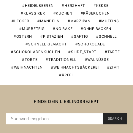
HEIDELBEEREN
HERZHAFT
KEKSE
KLASSIKER
KUCHEN
KÄSEKUCHEN
LECKER
MANDELN
MARZIPAN
MUFFINS
MÜRBETEIG
NO BAKE
OHNE BACKEN
OSTERN
PISTAZIEN
SAFTIG
SCHNELL
SCHNELL GEMACHT
SCHOKOLADE
SCHOKOLADENKUCHEN
SLIDE_START
TARTE
TORTE
TRADITIONELL
WALNÜSSE
WEIHNACHTEN
WEIHNACHTSBÄCKEREI
ZIMT
ÄPFEL
FINDE DEIN LIEBLINGSREZEPT
SUCHE
SEARCH
NACH: