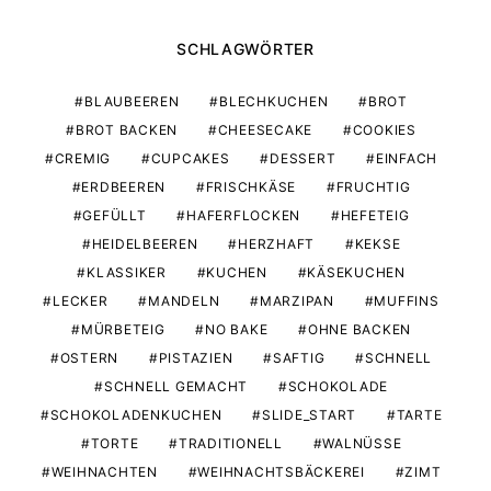
SCHLAGWÖRTER
BLAUBEEREN
BLECHKUCHEN
BROT
BROT BACKEN
CHEESECAKE
COOKIES
CREMIG
CUPCAKES
DESSERT
EINFACH
ERDBEEREN
FRISCHKÄSE
FRUCHTIG
GEFÜLLT
HAFERFLOCKEN
HEFETEIG
HEIDELBEEREN
HERZHAFT
KEKSE
KLASSIKER
KUCHEN
KÄSEKUCHEN
LECKER
MANDELN
MARZIPAN
MUFFINS
MÜRBETEIG
NO BAKE
OHNE BACKEN
OSTERN
PISTAZIEN
SAFTIG
SCHNELL
SCHNELL GEMACHT
SCHOKOLADE
SCHOKOLADENKUCHEN
SLIDE_START
TARTE
TORTE
TRADITIONELL
WALNÜSSE
WEIHNACHTEN
WEIHNACHTSBÄCKEREI
ZIMT