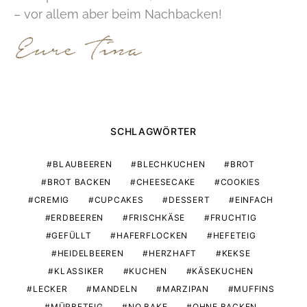
– vor allem aber beim Nachbacken!
SCHLAGWÖRTER
BLAUBEEREN
BLECHKUCHEN
BROT
BROT BACKEN
CHEESECAKE
COOKIES
CREMIG
CUPCAKES
DESSERT
EINFACH
ERDBEEREN
FRISCHKÄSE
FRUCHTIG
GEFÜLLT
HAFERFLOCKEN
HEFETEIG
HEIDELBEEREN
HERZHAFT
KEKSE
KLASSIKER
KUCHEN
KÄSEKUCHEN
LECKER
MANDELN
MARZIPAN
MUFFINS
MÜRBETEIG
NO BAKE
OHNE BACKEN