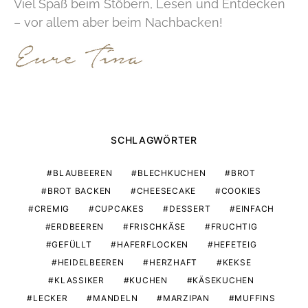
Viel Spaß beim Stöbern, Lesen und Entdecken
– vor allem aber beim Nachbacken!
SCHLAGWÖRTER
BLAUBEEREN
BLECHKUCHEN
BROT
BROT BACKEN
CHEESECAKE
COOKIES
CREMIG
CUPCAKES
DESSERT
EINFACH
ERDBEEREN
FRISCHKÄSE
FRUCHTIG
GEFÜLLT
HAFERFLOCKEN
HEFETEIG
HEIDELBEEREN
HERZHAFT
KEKSE
KLASSIKER
KUCHEN
KÄSEKUCHEN
LECKER
MANDELN
MARZIPAN
MUFFINS