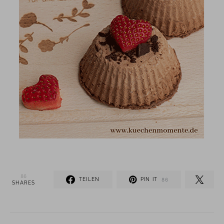
86
TEILEN
PIN IT
86
SHARES