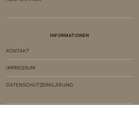
INFORMATIONEN
KONTAKT
IMPRESSUM
DATENSCHUTZERKLÄRUNG
Küchenmomente
So macht backen wirklich Spaß