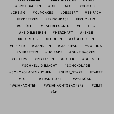
BROT BACKEN
CHEESECAKE
COOKIES
CREMIG
CUPCAKES
DESSERT
EINFACH
ERDBEEREN
FRISCHKÄSE
FRUCHTIG
GEFÜLLT
HAFERFLOCKEN
HEFETEIG
HEIDELBEEREN
HERZHAFT
KEKSE
KLASSIKER
KUCHEN
KÄSEKUCHEN
LECKER
MANDELN
MARZIPAN
MUFFINS
MÜRBETEIG
NO BAKE
OHNE BACKEN
OSTERN
PISTAZIEN
SAFTIG
SCHNELL
SCHNELL GEMACHT
SCHOKOLADE
SCHOKOLADENKUCHEN
SLIDE_START
TARTE
TORTE
TRADITIONELL
WALNÜSSE
WEIHNACHTEN
WEIHNACHTSBÄCKEREI
ZIMT
ÄPFEL