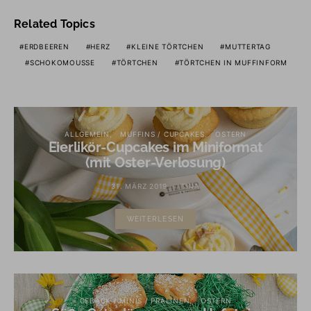
Related Topics
ERDBEEREN
HERZ
KLEINE TÖRTCHEN
MUTTERTAG
SCHOKOMOUSSE
TÖRTCHEN
TÖRTCHEN IN MUFFINFORM
ALLGEMEIN
MUFFINS / CUPCAKES
OSTERN
Eierlikör-Cupcakes im Miniformat
(mit Oster-Verlosung)
31. MÄRZ 2019
TINA
WEITERLESEN
GEBÄCK / MINIS / PRALINEN
OSTERN