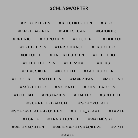
SCHLAGWÖRTER
BLAUBEEREN
BLECHKUCHEN
BROT
BROT BACKEN
CHEESECAKE
COOKIES
CREMIG
CUPCAKES
DESSERT
EINFACH
ERDBEEREN
FRISCHKÄSE
FRUCHTIG
GEFÜLLT
HAFERFLOCKEN
HEFETEIG
HEIDELBEEREN
HERZHAFT
KEKSE
KLASSIKER
KUCHEN
KÄSEKUCHEN
LECKER
MANDELN
MARZIPAN
MUFFINS
MÜRBETEIG
NO BAKE
OHNE BACKEN
OSTERN
PISTAZIEN
SAFTIG
SCHNELL
SCHNELL GEMACHT
SCHOKOLADE
SCHOKOLADENKUCHEN
SLIDE_START
TARTE
TORTE
TRADITIONELL
WALNÜSSE
WEIHNACHTEN
WEIHNACHTSBÄCKEREI
ZIMT
ÄPFEL