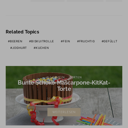
Related Topics
BEEREN
BISKUITROLLE
FEIN
FRUCHTIG
GEFÜLLT
JOGHURT
KUCHEN
ALLGEMEIN
TORTEN
Bunte Schoko-Mascarpone-KitKat-
Torte
20. JULI 2016
TINA
WEITERLESEN