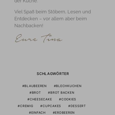
der Küche.
Viel Spaß beim Stöbern, Lesen und
Entdecken – vor allem aber beim
Nachbacken!
SCHLAGWÖRTER
BLAUBEEREN
BLECHKUCHEN
BROT
BROT BACKEN
CHEESECAKE
COOKIES
CREMIG
CUPCAKES
DESSERT
EINFACH
ERDBEEREN