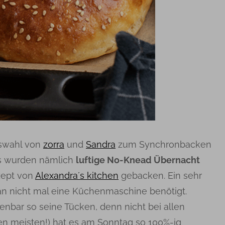
uswahl von
zorra
und
Sandra
zum Synchronbacken
 Es wurden nämlich
luftige No-Knead Übernacht
ept von
Alexandra´s kitchen
gebacken. Ein sehr
n nicht mal eine Küchenmaschine benötigt.
enbar so seine Tücken, denn nicht bei allen
en meisten!) hat es am Sonntag so 100%-ig