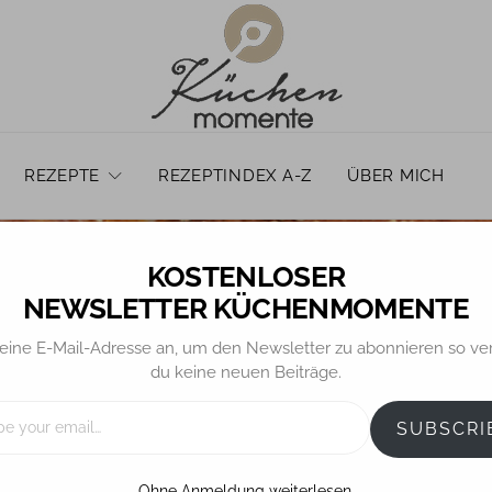
REZEPTE
REZEPTINDEX A-Z
ÜBER MICH
NEWSLETTER KÜCHENMOMENTE
eine E-Mail-Adresse an, um den Newsletter zu abonnieren so ve
ALLGEMEIN
BROT / BRÖTCHEN
du keine neuen Beiträge.
 Burger Buns (No-K
SUBSCRI
Übernachtgare)
Ohne Anmeldung weiterlesen.