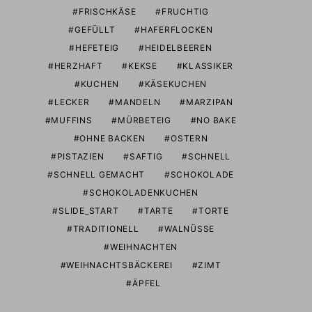
FRISCHKÄSE
FRUCHTIG
GEFÜLLT
HAFERFLOCKEN
HEFETEIG
HEIDELBEEREN
HERZHAFT
KEKSE
KLASSIKER
KUCHEN
KÄSEKUCHEN
LECKER
MANDELN
MARZIPAN
MUFFINS
MÜRBETEIG
NO BAKE
OHNE BACKEN
OSTERN
PISTAZIEN
SAFTIG
SCHNELL
SCHNELL GEMACHT
SCHOKOLADE
SCHOKOLADENKUCHEN
SLIDE_START
TARTE
TORTE
TRADITIONELL
WALNÜSSE
WEIHNACHTEN
WEIHNACHTSBÄCKEREI
ZIMT
ÄPFEL