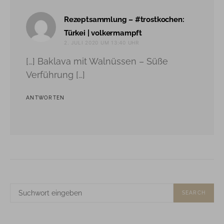
Rezeptsammlung – #trostkochen:
sagt:
Türkei | volkermampft
2. JULI 2020 UM 13:40 UHR
[…] Baklava mit Walnüssen – Süße
Verführung […]
ANTWORTEN
SUCHE
SEARCH
NACH: