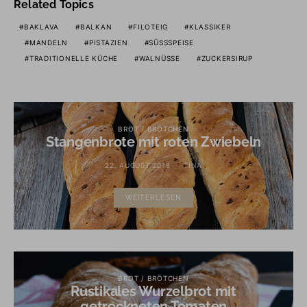
Related Topics
BAKLAVA
BALKAN
FILOTEIG
KLASSIKER
MANDELN
PISTAZIEN
SÜSSSPEISE
TRADITIONELLE KÜCHE
WALNÜSSE
ZUCKERSIRUP
BROT / BRÖTCHEN
Stangenbrote mit roten Zwiebeln
22. AUGUST 2018
TINA
WEITERLESEN
BROT / BRÖTCHEN
Rustikales Wurzelbrot mit
getrockneten Tomaten