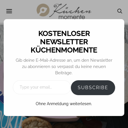
NEWSLETTER
KÜCHENMOMENTE
ALLGEMEIN
GEBÄCK / MINIS / PRALINEN
REZEPTE
Gib deine E-Mail-Adresse an, um den Newsletter
zu abonnieren so verpasst du keine neuen
Apfel-Zimt-
Beiträge.
Pralinen
TYPE
YOUR
SUBSCRIBE
EMAIL…
Ohne Anmeldung weiterlesen.
19. AUGUST 2016
TINA