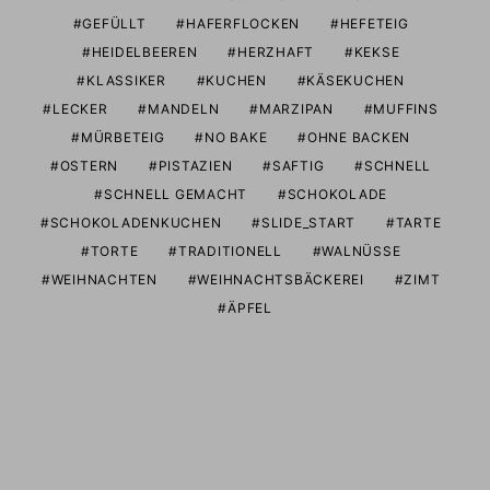
GEFÜLLT
HAFERFLOCKEN
HEFETEIG
HEIDELBEEREN
HERZHAFT
KEKSE
KLASSIKER
KUCHEN
KÄSEKUCHEN
LECKER
MANDELN
MARZIPAN
MUFFINS
MÜRBETEIG
NO BAKE
OHNE BACKEN
OSTERN
PISTAZIEN
SAFTIG
SCHNELL
SCHNELL GEMACHT
SCHOKOLADE
SCHOKOLADENKUCHEN
SLIDE_START
TARTE
TORTE
TRADITIONELL
WALNÜSSE
WEIHNACHTEN
WEIHNACHTSBÄCKEREI
ZIMT
ÄPFEL