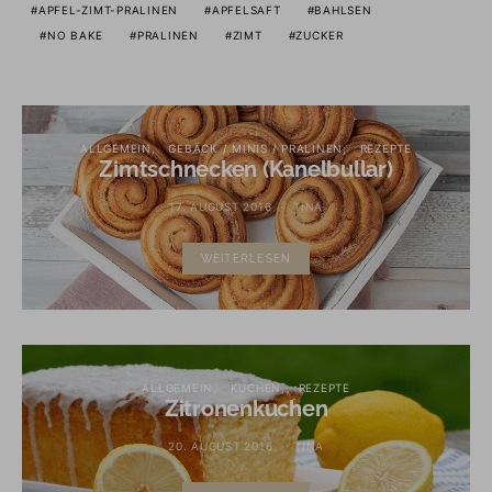
APFEL-ZIMT-PRALINEN
APFELSAFT
BAHLSEN
NO BAKE
PRALINEN
ZIMT
ZUCKER
ALLGEMEIN
GEBÄCK / MINIS / PRALINEN
REZEPTE
Zimtschnecken (Kanelbullar)
17. AUGUST 2016
TINA
WEITERLESEN
ALLGEMEIN
KUCHEN
REZEPTE
Zitronenkuchen
20. AUGUST 2016
TINA