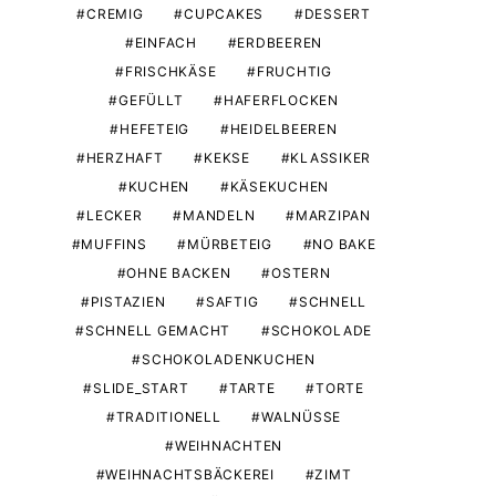
CREMIG
CUPCAKES
DESSERT
EINFACH
ERDBEEREN
FRISCHKÄSE
FRUCHTIG
GEFÜLLT
HAFERFLOCKEN
HEFETEIG
HEIDELBEEREN
HERZHAFT
KEKSE
KLASSIKER
KUCHEN
KÄSEKUCHEN
LECKER
MANDELN
MARZIPAN
MUFFINS
MÜRBETEIG
NO BAKE
OHNE BACKEN
OSTERN
PISTAZIEN
SAFTIG
SCHNELL
SCHNELL GEMACHT
SCHOKOLADE
SCHOKOLADENKUCHEN
SLIDE_START
TARTE
TORTE
TRADITIONELL
WALNÜSSE
WEIHNACHTEN
WEIHNACHTSBÄCKEREI
ZIMT