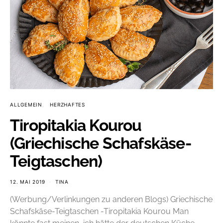
ALLGEMEIN
HERZHAFTES
Tiropitakia Kourou
(Griechische Schafskäse-
Teigtaschen)
12. MAI 2019
TINA
(Werbung/Verlinkungen zu anderen Blogs) Griechische
Schafskäse-Teigtaschen -Tiropitakia Kourou Man