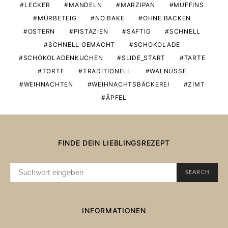
LECKER
MANDELN
MARZIPAN
MUFFINS
MÜRBETEIG
NO BAKE
OHNE BACKEN
OSTERN
PISTAZIEN
SAFTIG
SCHNELL
SCHNELL GEMACHT
SCHOKOLADE
SCHOKOLADENKUCHEN
SLIDE_START
TARTE
TORTE
TRADITIONELL
WALNÜSSE
WEIHNACHTEN
WEIHNACHTSBÄCKEREI
ZIMT
ÄPFEL
FINDE DEIN LIEBLINGSREZEPT
SUCHE
SEARCH
NACH:
INFORMATIONEN