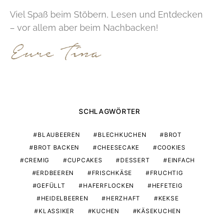
Viel Spaß beim Stöbern, Lesen und Entdecken
– vor allem aber beim Nachbacken!
SCHLAGWÖRTER
BLAUBEEREN
BLECHKUCHEN
BROT
BROT BACKEN
CHEESECAKE
COOKIES
CREMIG
CUPCAKES
DESSERT
EINFACH
ERDBEEREN
FRISCHKÄSE
FRUCHTIG
GEFÜLLT
HAFERFLOCKEN
HEFETEIG
HEIDELBEEREN
HERZHAFT
KEKSE
KLASSIKER
KUCHEN
KÄSEKUCHEN