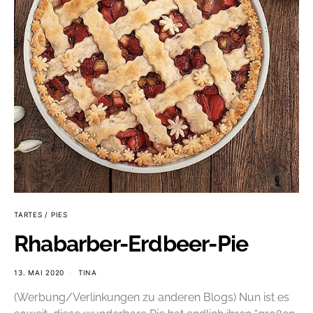
TARTES / PIES
Rhabarber-Erdbeer-Pie
13. MAI 2020
TINA
(Werbung/Verlinkungen zu anderen Blogs) Nun ist es