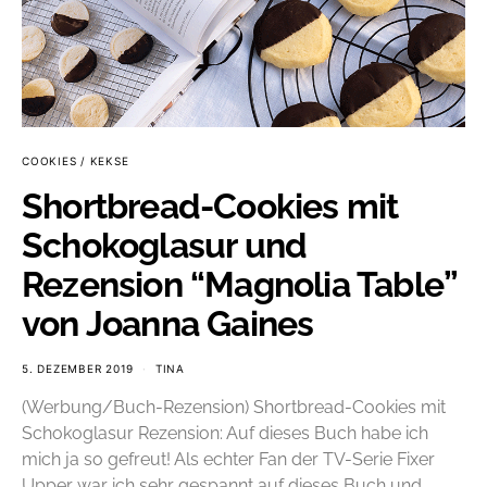
COOKIES / KEKSE
Shortbread-Cookies mit
Schokoglasur und
Rezension “Magnolia Table”
von Joanna Gaines
5. DEZEMBER 2019
TINA
(Werbung/Buch-Rezension) Shortbread-Cookies mit
Schokoglasur Rezension: Auf dieses Buch habe ich
mich ja so gefreut! Als echter Fan der TV-Serie Fixer
Upper war ich sehr gespannt auf dieses Buch und