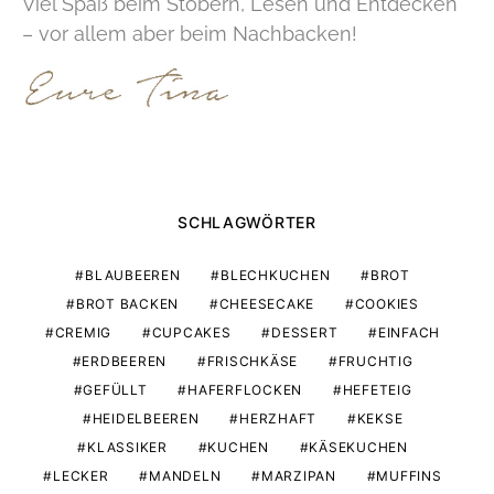
Viel Spaß beim Stöbern, Lesen und Entdecken
– vor allem aber beim Nachbacken!
SCHLAGWÖRTER
BLAUBEEREN
BLECHKUCHEN
BROT
BROT BACKEN
CHEESECAKE
COOKIES
CREMIG
CUPCAKES
DESSERT
EINFACH
ERDBEEREN
FRISCHKÄSE
FRUCHTIG
GEFÜLLT
HAFERFLOCKEN
HEFETEIG
HEIDELBEEREN
HERZHAFT
KEKSE
KLASSIKER
KUCHEN
KÄSEKUCHEN
LECKER
MANDELN
MARZIPAN
MUFFINS