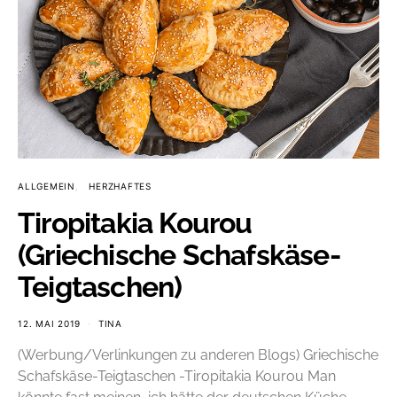
ALLGEMEIN
HERZHAFTES
Tiropitakia Kourou
(Griechische Schafskäse-
Teigtaschen)
12. MAI 2019
TINA
(Werbung/Verlinkungen zu anderen Blogs) Griechische
Schafskäse-Teigtaschen -Tiropitakia Kourou Man