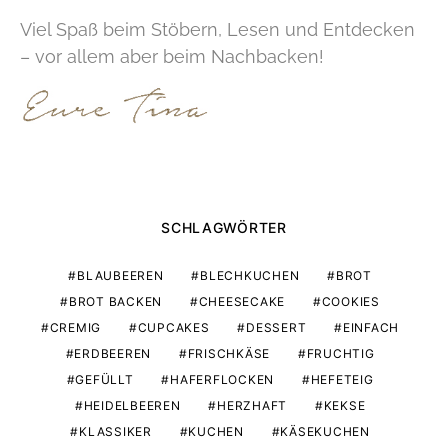
Viel Spaß beim Stöbern, Lesen und Entdecken
– vor allem aber beim Nachbacken!
SCHLAGWÖRTER
BLAUBEEREN
BLECHKUCHEN
BROT
BROT BACKEN
CHEESECAKE
COOKIES
CREMIG
CUPCAKES
DESSERT
EINFACH
ERDBEEREN
FRISCHKÄSE
FRUCHTIG
GEFÜLLT
HAFERFLOCKEN
HEFETEIG
HEIDELBEEREN
HERZHAFT
KEKSE
KLASSIKER
KUCHEN
KÄSEKUCHEN