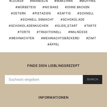
LECKER
MANDELN
MARZIPAN
MUFFINS
MÜRBETEIG
NO BAKE
OHNE BACKEN
OSTERN
PISTAZIEN
SAFTIG
SCHNELL
SCHNELL GEMACHT
SCHOKOLADE
SCHOKOLADENKUCHEN
SLIDE_START
TARTE
TORTE
TRADITIONELL
WALNÜSSE
WEIHNACHTEN
WEIHNACHTSBÄCKEREI
ZIMT
ÄPFEL
FINDE DEIN LIEBLINGSREZEPT
SUCHE
SEARCH
NACH:
INFORMATIONEN