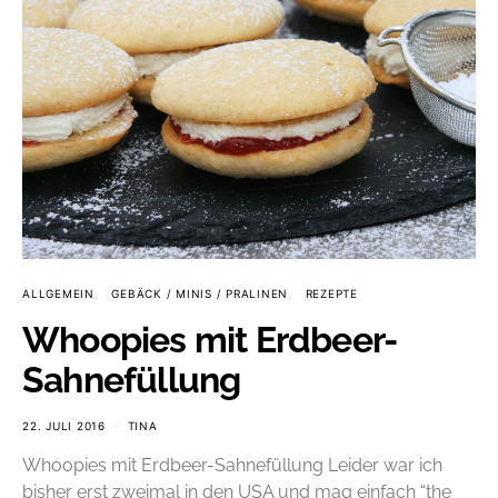
ALLGEMEIN
GEBÄCK / MINIS / PRALINEN
REZEPTE
Whoopies mit Erdbeer-
Sahnefüllung
22. JULI 2016
TINA
Whoopies mit Erdbeer-Sahnefüllung Leider war ich
bisher erst zweimal in den USA und mag einfach “the