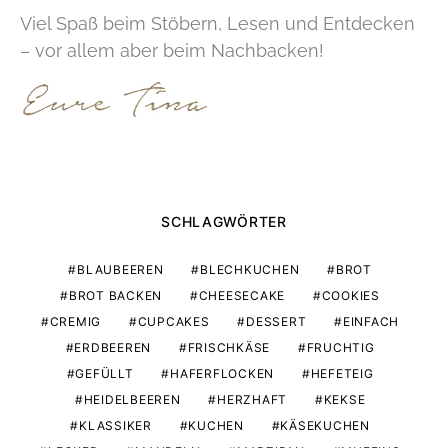
Viel Spaß beim Stöbern, Lesen und Entdecken
– vor allem aber beim Nachbacken!
SCHLAGWÖRTER
BLAUBEEREN
BLECHKUCHEN
BROT
BROT BACKEN
CHEESECAKE
COOKIES
CREMIG
CUPCAKES
DESSERT
EINFACH
ERDBEEREN
FRISCHKÄSE
FRUCHTIG
GEFÜLLT
HAFERFLOCKEN
HEFETEIG
HEIDELBEEREN
HERZHAFT
KEKSE
KLASSIKER
KUCHEN
KÄSEKUCHEN