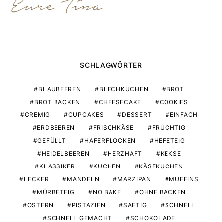
SCHLAGWÖRTER
BLAUBEEREN
BLECHKUCHEN
BROT
BROT BACKEN
CHEESECAKE
COOKIES
CREMIG
CUPCAKES
DESSERT
EINFACH
ERDBEEREN
FRISCHKÄSE
FRUCHTIG
GEFÜLLT
HAFERFLOCKEN
HEFETEIG
HEIDELBEEREN
HERZHAFT
KEKSE
KLASSIKER
KUCHEN
KÄSEKUCHEN
LECKER
MANDELN
MARZIPAN
MUFFINS
MÜRBETEIG
NO BAKE
OHNE BACKEN
OSTERN
PISTAZIEN
SAFTIG
SCHNELL
SCHNELL GEMACHT
SCHOKOLADE