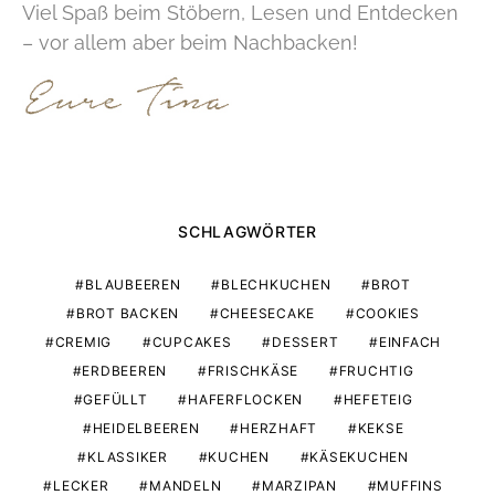
Viel Spaß beim Stöbern, Lesen und Entdecken
– vor allem aber beim Nachbacken!
SCHLAGWÖRTER
BLAUBEEREN
BLECHKUCHEN
BROT
BROT BACKEN
CHEESECAKE
COOKIES
CREMIG
CUPCAKES
DESSERT
EINFACH
ERDBEEREN
FRISCHKÄSE
FRUCHTIG
GEFÜLLT
HAFERFLOCKEN
HEFETEIG
HEIDELBEEREN
HERZHAFT
KEKSE
KLASSIKER
KUCHEN
KÄSEKUCHEN
LECKER
MANDELN
MARZIPAN
MUFFINS