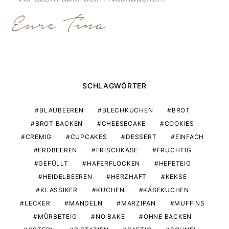
SCHLAGWÖRTER
BLAUBEEREN
BLECHKUCHEN
BROT
BROT BACKEN
CHEESECAKE
COOKIES
CREMIG
CUPCAKES
DESSERT
EINFACH
ERDBEEREN
FRISCHKÄSE
FRUCHTIG
GEFÜLLT
HAFERFLOCKEN
HEFETEIG
HEIDELBEEREN
HERZHAFT
KEKSE
KLASSIKER
KUCHEN
KÄSEKUCHEN
LECKER
MANDELN
MARZIPAN
MUFFINS
MÜRBETEIG
NO BAKE
OHNE BACKEN