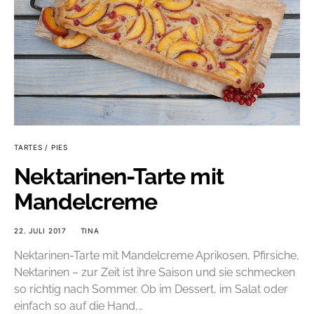
TARTES / PIES
Nektarinen-Tarte mit
Mandelcreme
22. JULI 2017
TINA
Nektarinen-Tarte mit Mandelcreme Aprikosen, Pfirsiche,
Nektarinen – zur Zeit ist ihre Saison und sie schmecken
so richtig nach Sommer. Ob im Dessert, im Salat oder
einfach so auf die Hand,…