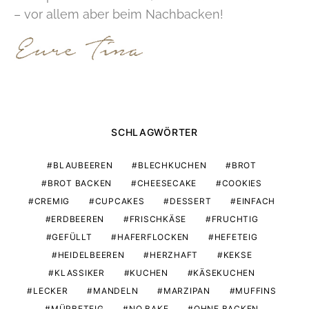
– vor allem aber beim Nachbacken!
SCHLAGWÖRTER
BLAUBEEREN
BLECHKUCHEN
BROT
BROT BACKEN
CHEESECAKE
COOKIES
CREMIG
CUPCAKES
DESSERT
EINFACH
ERDBEEREN
FRISCHKÄSE
FRUCHTIG
GEFÜLLT
HAFERFLOCKEN
HEFETEIG
HEIDELBEEREN
HERZHAFT
KEKSE
KLASSIKER
KUCHEN
KÄSEKUCHEN
LECKER
MANDELN
MARZIPAN
MUFFINS
MÜRBETEIG
NO BAKE
OHNE BACKEN