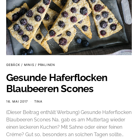
GEBÄCK / MINIS / PRALINEN
Gesunde Haferflocken
Blaubeeren Scones
16. MAI 2017
TINA
(Dieser Beitrag enthält Werbung) Gesunde Haferflocken
Blaubeeren Scones Na, gab es am Muttertag wieder
einen leckeren Kuchen? Mit Sahne oder einer feinen
Créme? Gut so, besonders an solchen Tagen sollte…