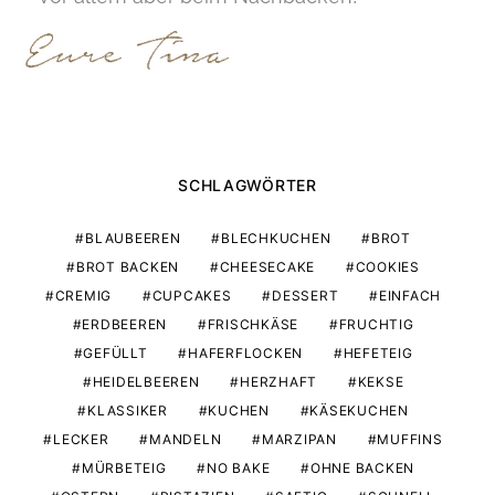
SCHLAGWÖRTER
BLAUBEEREN
BLECHKUCHEN
BROT
BROT BACKEN
CHEESECAKE
COOKIES
CREMIG
CUPCAKES
DESSERT
EINFACH
ERDBEEREN
FRISCHKÄSE
FRUCHTIG
GEFÜLLT
HAFERFLOCKEN
HEFETEIG
HEIDELBEEREN
HERZHAFT
KEKSE
KLASSIKER
KUCHEN
KÄSEKUCHEN
LECKER
MANDELN
MARZIPAN
MUFFINS
MÜRBETEIG
NO BAKE
OHNE BACKEN