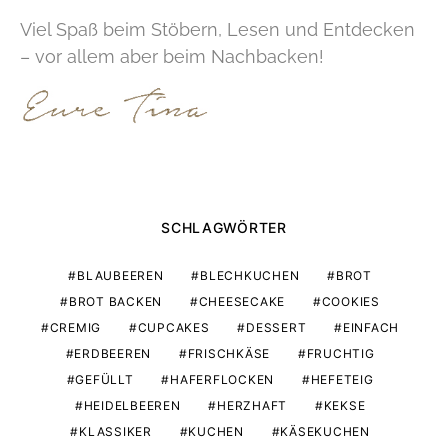
Viel Spaß beim Stöbern, Lesen und Entdecken
– vor allem aber beim Nachbacken!
SCHLAGWÖRTER
BLAUBEEREN
BLECHKUCHEN
BROT
BROT BACKEN
CHEESECAKE
COOKIES
CREMIG
CUPCAKES
DESSERT
EINFACH
ERDBEEREN
FRISCHKÄSE
FRUCHTIG
GEFÜLLT
HAFERFLOCKEN
HEFETEIG
HEIDELBEEREN
HERZHAFT
KEKSE
KLASSIKER
KUCHEN
KÄSEKUCHEN