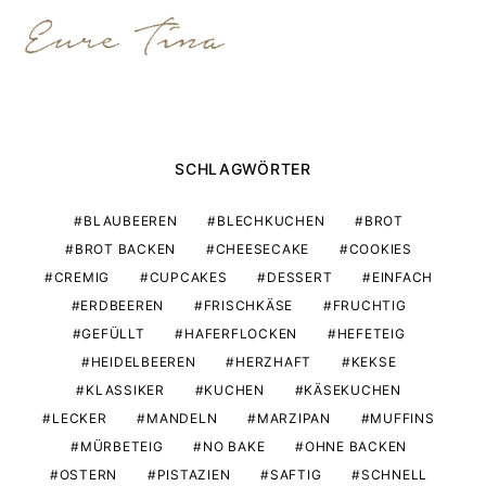
SCHLAGWÖRTER
BLAUBEEREN
BLECHKUCHEN
BROT
BROT BACKEN
CHEESECAKE
COOKIES
CREMIG
CUPCAKES
DESSERT
EINFACH
ERDBEEREN
FRISCHKÄSE
FRUCHTIG
GEFÜLLT
HAFERFLOCKEN
HEFETEIG
HEIDELBEEREN
HERZHAFT
KEKSE
KLASSIKER
KUCHEN
KÄSEKUCHEN
LECKER
MANDELN
MARZIPAN
MUFFINS
MÜRBETEIG
NO BAKE
OHNE BACKEN
OSTERN
PISTAZIEN
SAFTIG
SCHNELL