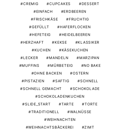
CREMIG
CUPCAKES
DESSERT
EINFACH
ERDBEEREN
FRISCHKÄSE
FRUCHTIG
GEFÜLLT
HAFERFLOCKEN
HEFETEIG
HEIDELBEEREN
HERZHAFT
KEKSE
KLASSIKER
KUCHEN
KÄSEKUCHEN
LECKER
MANDELN
MARZIPAN
MUFFINS
MÜRBETEIG
NO BAKE
OHNE BACKEN
OSTERN
PISTAZIEN
SAFTIG
SCHNELL
SCHNELL GEMACHT
SCHOKOLADE
SCHOKOLADENKUCHEN
SLIDE_START
TARTE
TORTE
TRADITIONELL
WALNÜSSE
WEIHNACHTEN
WEIHNACHTSBÄCKEREI
ZIMT